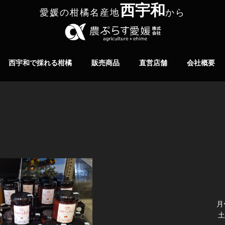
西宇和
愛媛の柑橘名産地
から
株式会社
 から
西宇和で採れる柑橘
販売商品
直営店舗
会社概要
月〜
土