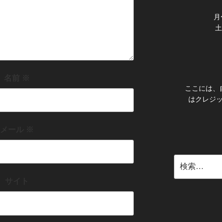
月〜
土
名前
※
ここには、
はクレジ
メール
※
検
索:
サイト