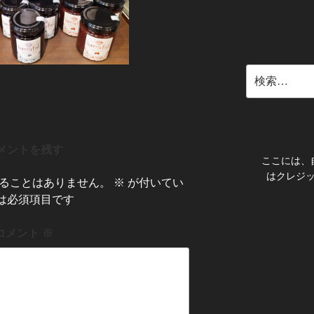
検
索:
メントを残す
ここには、
はクレジ
ることはありません。
※
が付いてい
は必須項目です
コメント
※