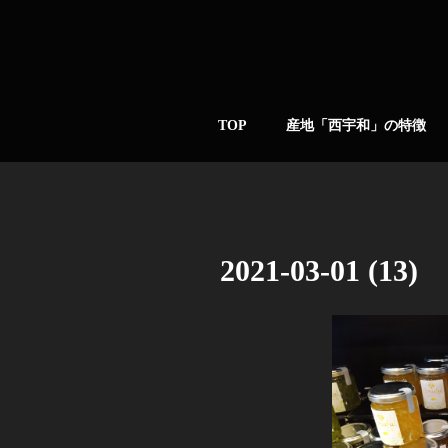
コ
ン
テ
ン
農ぷらす愛媛
愛媛の柑橘名産地 西宇和
ツ
TOP
産地「西宇和」の特徴
へ
ス
キ
ッ
プ
2021-03-01 (13)