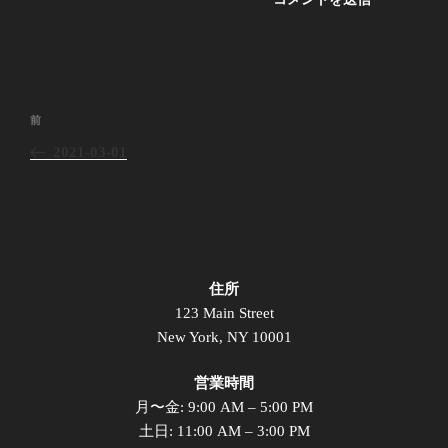
投
前
前
稿
の
2021-03-01
ナ
投
ビ
稿
ゲ
ー
アクセス
シ
住所
ョ
123 Main Street
ン
New York, NY 10001
営業時間
月〜金: 9:00 AM – 5:00 PM
土日: 11:00 AM – 3:00 PM