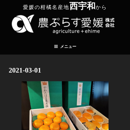
コ
西宇和
愛媛の柑橘名産地
から
ン
テ
ン
ツ
へ
農ぷらす愛媛株式会社
愛媛の柑橘名産地 西宇和 から
ス
メニュー
キ
ッ
プ
2021-03-01